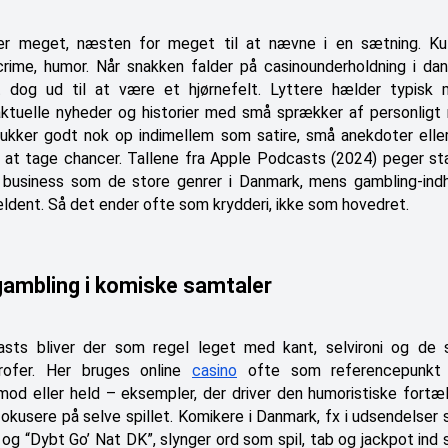
r meget, næsten for meget til at nævne i en sætning. Kult
rime, humor. Når snakken falder på casinounderholdning i dan
 dog ud til at være et hjørnefelt. Lyttere hælder typisk 
ktuelle nyheder og historier med små sprækker af personligt r
ukker godt nok op indimellem som satire, små anekdoter eller
 at tage chancer. Tallene fra Apple Podcasts (2024) peger sta
business som de store genrer i Danmark, mens gambling-indh
dent. Så det ender ofte som krydderi, ikke som hovedret.
gambling i komiske samtaler
sts bliver der som regel leget med kant, selvironi og de 
rofer. Her bruges online 
casino
 ofte som referencepunkt 
 mod eller held – eksempler, der driver den humoristiske fortæll
fokusere på selve spillet. Komikere i Danmark, fx i udsendelser 
og “Dybt Go’ Nat DK”, slynger ord som spil, tab og jackpot ind 