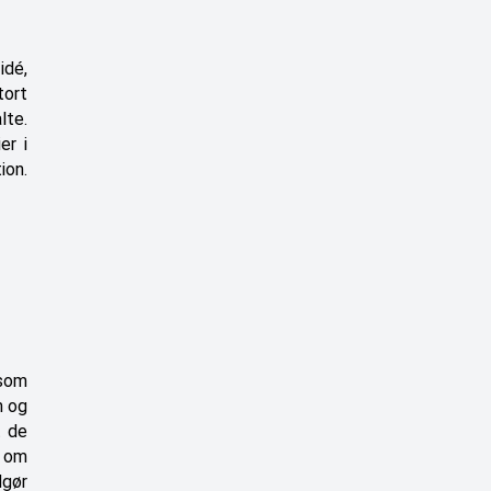
dé, 
ort 
te. 
r i 
on. 
som 
 og 
 de 
 om 
gør 