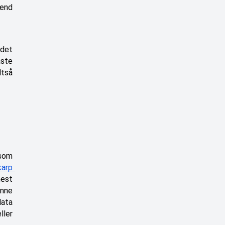
end 
det 
ste 
tså 
om 
arp 
est 
nne 
ata 
er 