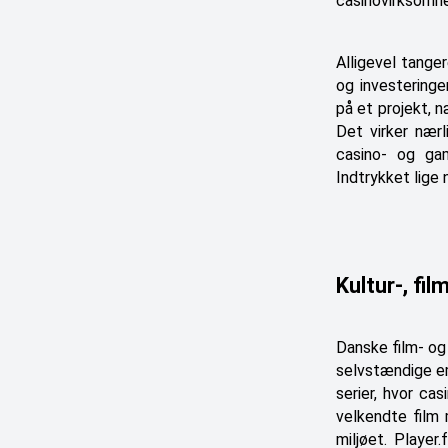
casinovirksomhe
Alligevel tange
og investeringe
på et projekt, 
Det virker nærl
casino- og gami
Indtrykket lige n
Kultur-, fi
Danske film- og
selvstændige em
serier, hvor cas
velkendte film 
miljøet. Playe