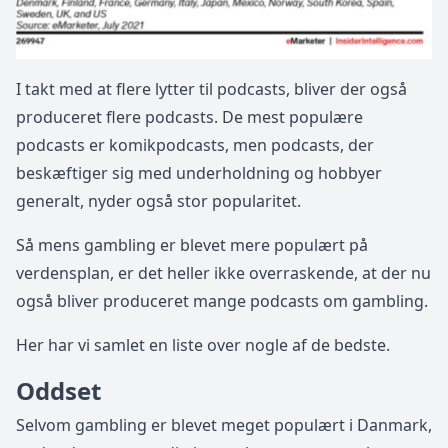
I takt med at flere lytter til podcasts, bliver der også
produceret flere podcasts. De mest populære
podcasts er komikpodcasts, men podcasts, der
beskæftiger sig med underholdning og hobbyer
generalt, nyder også stor popularitet.
Så mens gambling er blevet mere populært på
verdensplan, er det heller ikke overraskende, at der nu
også bliver produceret mange podcasts om gambling.
Her har vi samlet en liste over nogle af de bedste.
Oddset
Selvom gambling er blevet meget populært i Danmark,