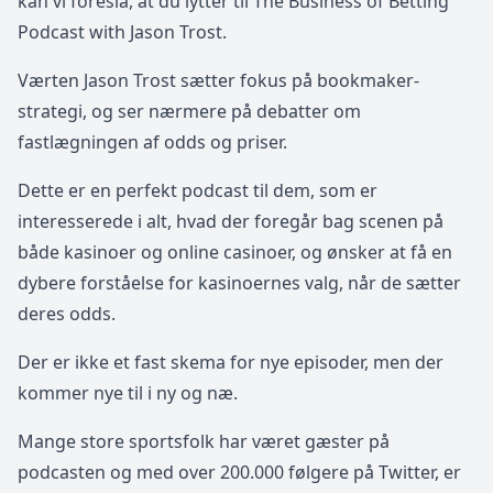
kan vi foreslå, at du lytter til The Business of Betting
Podcast with Jason Trost.
Værten Jason Trost sætter fokus på bookmaker-
strategi, og ser nærmere på debatter om
fastlægningen af odds og priser.
Dette er en perfekt podcast til dem, som er
interesserede i alt, hvad der foregår bag scenen på
både kasinoer og online casinoer, og ønsker at få en
dybere forståelse for kasinoernes valg, når de sætter
deres odds.
Der er ikke et fast skema for nye episoder, men der
kommer nye til i ny og næ.
Mange store sportsfolk har været gæster på
podcasten og med over 200.000 følgere på Twitter, er