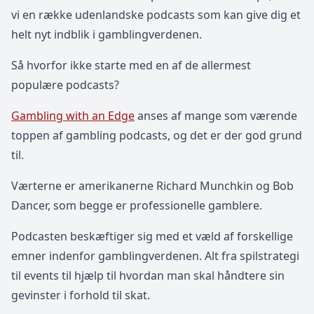
vi en række udenlandske podcasts som kan give dig et
helt nyt indblik i gamblingverdenen.
Så hvorfor ikke starte med en af de allermest
populære podcasts?
Gambling with an Edge
anses af mange som værende
toppen af gambling podcasts, og det er der god grund
til.
Værterne er amerikanerne Richard Munchkin og Bob
Dancer, som begge er professionelle gamblere.
Podcasten beskæftiger sig med et væld af forskellige
emner indenfor gamblingverdenen. Alt fra spilstrategi
til events til hjælp til hvordan man skal håndtere sin
gevinster i forhold til skat.