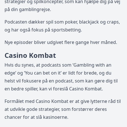
strategier og spilkoncepter, som kan hjælpe dig på vej
på din gamblingrejse.
Podcasten dækker spil som poker, blackjack og craps,
og har også fokus på sportsbetting.
Nye episoder bliver udgivet flere gange hver måned.
Casino Kombat
Hvis du synes, at podcasts som ‘Gambling with an
edge’ og ‘You can bet on it’ er lidt for brede, og du
helst vil fokusere på en podcast, som kan gøre dig til
en bedre spiller, kan vi foreslå Casino Kombat.
Formålet med Casino Kombat er at give lytterne råd til
at udvikle gode strategier, som forstørrer deres
chancer for at slå kasinoerne.