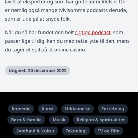
lavet af eksperter og som har gode anmeldelser. Der
er nemlig også mange tvivlsomme podcasts derude,
som er ude på at snyde folk.
Når du så har fundet den helt
rigtige podcast
, som
passer lige til dig, kan du med rette lytte til den, mens
du tager et spil på et online casino.
Udgivet: 20 december 2022
Komedie
Kunst
Uddannelse
Forretning
Børn & familie
Musik
Religion & spiritualitet
Samfund & kultur
Teknologi
TV og film