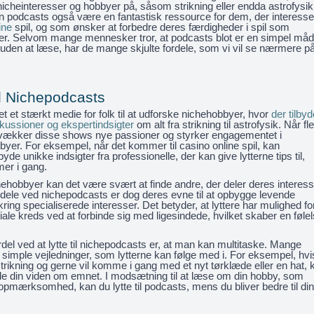
icheinteresser og hobbyer på, såsom strikning eller endda astrofysik
 podcasts også være en fantastisk ressource for dem, der interesse
ine
spil, og som ønsker at forbedre deres færdigheder i spil som
er. Selvom mange mennesker tror, at podcasts blot er en simpel måd
 uden at læse, har de mange skjulte fordele, som vi vil se nærmere p
d Nichepodcasts
t et stærkt medie for folk til at udforske nichehobbyer, hvor
der tilby
ussioner og ekspertindsigter
om alt fra strikning til astrofysik. Når fl
d, vækker disse shows nye passioner og styrker engagementet i
yer. For eksempel, når det kommer til casino online spil, kan
yde unikke indsigter fra professionelle, der kan give lytterne tips til,
er i gang.
ehobbyer kan det være svært at finde andre, der deler deres interess
rdele ved nichepodcasts er dog deres evne til at opbygge levende
ing specialiserede interesser. Det betyder, at lyttere har mulighed for
ale kreds ved at forbinde sig med ligesindede, hvilket skaber en føle
del ved at lytte til nichepodcasts er, at man kan multitaske. Mange
 simple vejledninger, som lytterne kan følge med i. For eksempel, hvi
 strikning og gerne vil komme i gang med et nyt tørklæde eller en hat, 
de din viden om emnet. I modsætning til at læse om din hobby, som
opmærksomhed, kan du lytte til podcasts, mens du bliver bedre til din