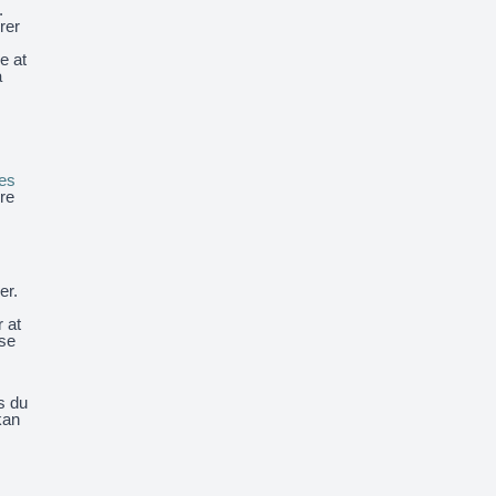
.
rer
e at
å
des
ere
er.
 at
lse
s du
kan