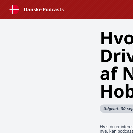
Danske Podcasts
Hvo
Dri
af 
Hob
Udgivet: 30 s
Hvis du er interes
nye, kan podcast