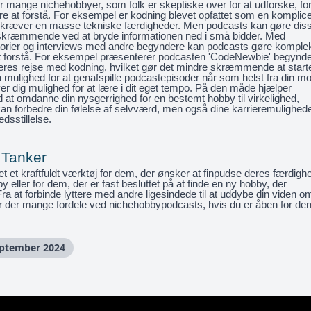
er mange nichehobbyer, som folk er skeptiske over for at udforske, for
re at forstå. For eksempel er kodning blevet opfattet som en komplice
t kræver en masse tekniske færdigheder.
Men podcasts kan gøre dis
skræmmende ved at bryde informationen ned i små bidder. Med
orier og interviews med andre begyndere kan podcasts gøre komple
at forstå. For eksempel præsenterer podcasten 'CodeNewbie' begynde
deres rejse med kodning, hvilket gør det mindre skræmmende at start
 mulighed for at genafspille podcastepisoder når som helst fra din mo
ver dig mulighed for at lære i dit eget tempo. På den måde hjælper
 at omdanne din nysgerrighed for en bestemt hobby til virkelighed,
kan forbedre din følelse af selvværd, men også dine karrieremulighed
edsstillelse.
 Tanker
t et kraftfuldt værktøj for dem, der ønsker at finpudse deres færdigh
y eller for dem, der er fast besluttet på at finde en ny hobby, der
ra at forbinde lyttere med andre ligesindede til at uddybe din viden o
 der mange fordele ved nichehobbypodcasts, hvis du er åben for de
eptember 2024