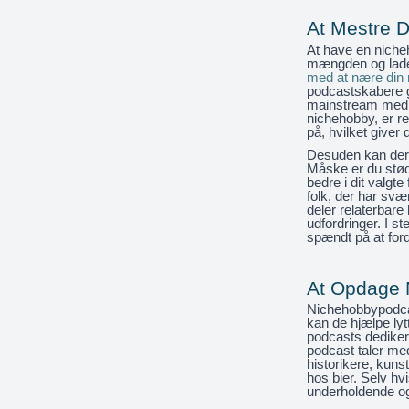
At Mestre 
At have en nicheh
mængden og lade 
med at nære din
podcastskabere 
mainstream medier
nichehobby, er re
på, hvilket giver
Desuden kan der 
Måske er du stød
bedre i dit valg
folk, der har sv
deler relaterbare 
udfordringer. I st
spændt på at ford
At Opdage 
Nichehobbypodcas
kan de hjælpe lyt
podcasts dediker
podcast taler me
historikere, kun
hos bier. Selv hv
underholdende og 