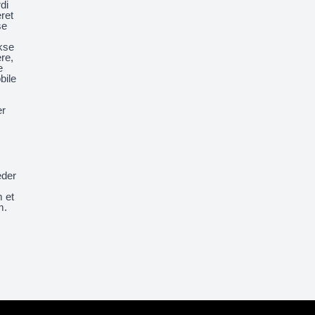
di
ret
se
kse
re,
e
bile
er
eder
m et
m.