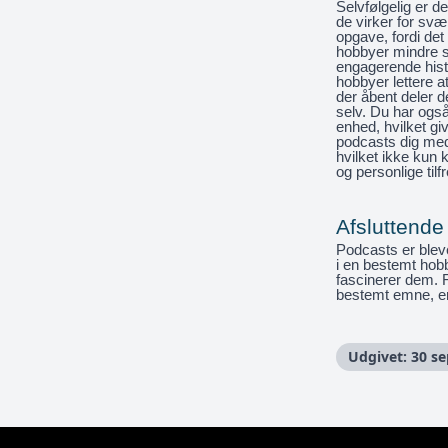
Selvfølgelig er d
de virker for svæ
opgave, fordi de
hobbyer mindre 
engagerende hist
hobbyer lettere 
der åbent deler 
selv. Du har også
enhed, hvilket gi
podcasts dig med
hvilket ikke kun 
og personlige tilfr
Afsluttende
Podcasts er bleve
i en bestemt hobb
fascinerer dem. F
bestemt emne, er
Udgivet: 30 s