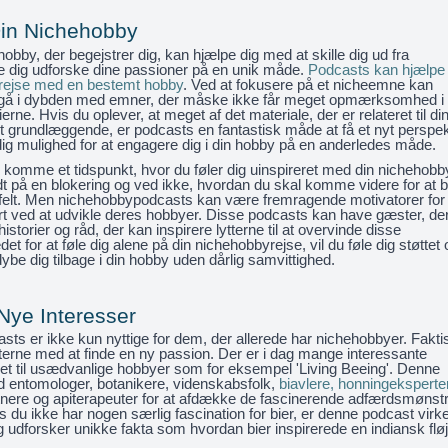
Din Nichehobby
obby, der begejstrer dig, kan hjælpe dig med at skille dig ud fra
dig udforske dine passioner på en unik måde.
Podcasts kan hjælpe
 rejse med en bestemt hobby
. Ved at fokusere på et nicheemne kan
gå i dybden med emner, der måske ikke får meget opmærksomhed i
ne. Hvis du oplever, at meget af det materiale, der er relateret til di
t grundlæggende, er podcasts en fantastisk måde at få et nyt perspek
 dig mulighed for at engagere dig i din hobby på en anderledes måde.
komme et tidspunkt, hvor du føler dig uinspireret med din nichehobb
t på en blokering og ved ikke, hvordan du skal komme videre for at b
te felt. Men nichehobbypodcasts kan være fremragende motivatorer for
ært ved at udvikle deres hobbyer. Disse podcasts kan have gæster, de
historier og råd, der kan inspirere lytterne til at overvinde disse
edet for at føle dig alene på din nichehobbyrejse, vil du føle dig støttet 
ybe dig tilbage i din hobby uden dårlig samvittighed.
Nye Interesser
ts er ikke kun nyttige for dem, der allerede har nichehobbyer. Fakti
terne med at finde en ny passion. Der er i dag mange interessante
et til usædvanlige hobbyer som for eksempel 'Living Beeing'. Denne
d entomologer, botanikere, videnskabsfolk,
biavlere, honningeksperte
stnere og apiterapeuter for at afdække de fascinerende adfærdsmønst
is du ikke har nogen særlig fascination for bier, er denne podcast virke
udforsker unikke fakta som hvordan bier inspirerede en indiansk fløj