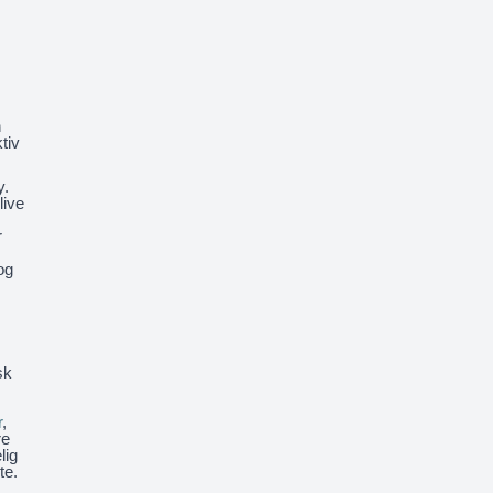
n
tiv
y.
live
r
og
sk
r
,
re
lig
te.