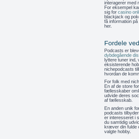
interagerer med n
For eksempel kan
sig for
casino onl
blackjack og pok
få information på
her.
Fordele ve
Podcasts er bleve
dybdegående disk
lyttere tuner in
eksisterende hobb
nichepodcasts tilb
hvordan de komm
For folk med nich
En af de store fo
fællesskaber omkr
udvide deres soci
af fællesskab.
En anden unik for
podcasts tilbyder
er interesseret i
du samtidig udvi
kræver din fulde 
valgte hobby.