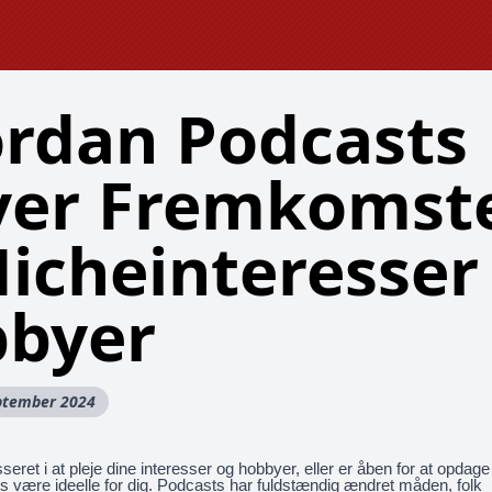
rdan Podcasts
ver Fremkomst
Nicheinteresser
byer
eptember 2024
seret i at pleje dine interesser og hobbyer, eller er åben for at opdage
s være ideelle for dig. Podcasts har fuldstændig ændret måden, folk