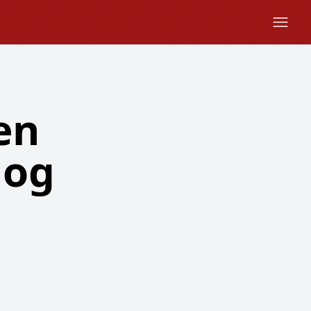
en
 og