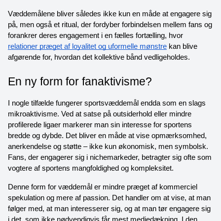
Væddemålene bliver således ikke kun en måde at engagere sig 
på, men også et ritual, der fordyber forbindelsen mellem fans og 
forankrer deres engagement i en fælles fortælling, hvor 
relationer præget af loyalitet og uformelle mønstre
 kan blive 
afgørende for, hvordan det kollektive bånd vedligeholdes.
En ny form for fanaktivisme?
I nogle tilfælde fungerer sportsvæddemål endda som en slags 
mikroaktivisme. Ved at satse på outsiderhold eller mindre 
profilerede ligaer markerer man sin interesse for sportens 
bredde og dybde. Det bliver en måde at vise opmærksomhed, 
anerkendelse og støtte – ikke kun økonomisk, men symbolsk. 
Fans, der engagerer sig i nichemarkeder, betragter sig ofte som 
vogtere af sportens mangfoldighed og kompleksitet.
Denne form for væddemål er mindre præget af kommerciel 
spekulation og mere af passion. Det handler om at vise, at man 
følger med, at man interesserer sig, og at man tør engagere sig 
i det, som ikke nødvendigvis får mest mediedækning. I den 