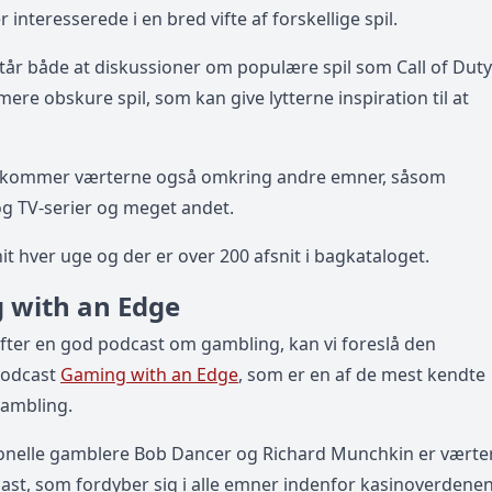
interesserede i en bred vifte af forskellige spil.
år både at diskussioner om populære spil som Call of Dut
ere obskure spil, som kan give lytterne inspiration til at
e kommer værterne også omkring andre emner, såsom
 og TV-serier og meget andet.
it hver uge og der er over 200 afsnit i bagkataloget.
 with an Edge
efter en god podcast om gambling, kan vi foreslå den
podcast
Gaming with an Edge
, som er en af de mest kendte
ambling.
ionelle gamblere Bob Dancer og Richard Munchkin er værte
st, som fordyber sig i alle emner indenfor kasinoverdenen