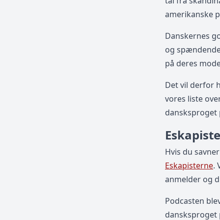
tal fra skandin
amerikanske p
Danskernes go
og spændende p
på deres mode
Det vil derfor
vores liste ov
dansksproget 
Eskapist
Hvis du savner
Eskapisterne
.
anmelder og d
Podcasten ble
dansksproget p