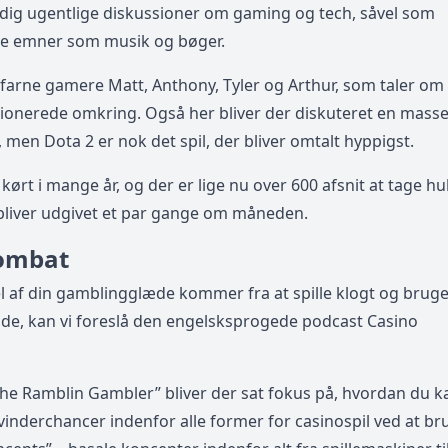
dig ugentlige diskussioner om gaming og tech, såvel som
lle emner som musik og bøger.
farne gamere Matt, Anthony, Tyler og Arthur, som taler om
ssionerede omkring. Også her bliver der diskuteret en mass
l, men Dota 2 er nok det spil, der bliver omtalt hyppigst.
ørt i mange år, og der er lige nu over 600 afsnit at tage hu
 bliver udgivet et par gange om måneden.
ombat
el af din gamblingglæde kommer fra at spille klogt og brug
ilde, kan vi foreslå den engelsksprogede podcast Casino
e Ramblin Gambler” bliver der sat fokus på, hvordan du k
vinderchancer indenfor alle former for casinospil ved at br