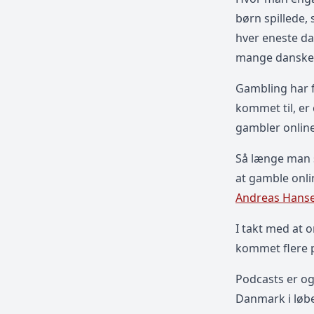
børn spillede,
hver eneste da
mange dansker
Gambling har f
kommet til, er
gambler online
Så længe man sp
at gamble onli
Andreas Hans
I takt med at o
kommet flere p
Podcasts er og
Danmark i løbe