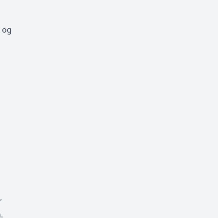
y og
r
.