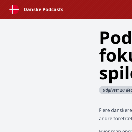
Danske Podcasts
Pod
fok
spi
Udgivet: 20 d
Flere danskere
andre foretræ
Hvor man enga