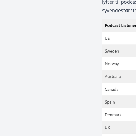
lytter til podc
syvendestørste