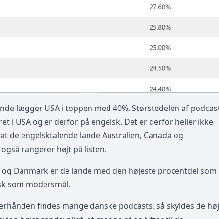
ende lægger USA i toppen med 40%. Størstedelen af podcas
et i USA og er derfor på engelsk. Det er derfor heller ikke
at de engelsktalende lande Australien, Canada og
 også rangerer højt på listen.
e og Danmark er de lande med den højeste procentdel som
lsk som modersmål.
terhånden findes mange danske podcasts, så skyldes de hø