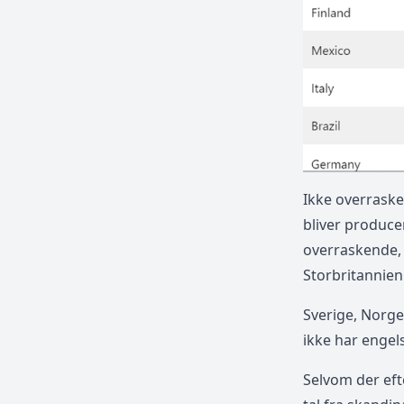
Ikke overrask
bliver producer
overraskende, 
Storbritannien
Sverige, Norg
ikke har enge
Selvom der ef