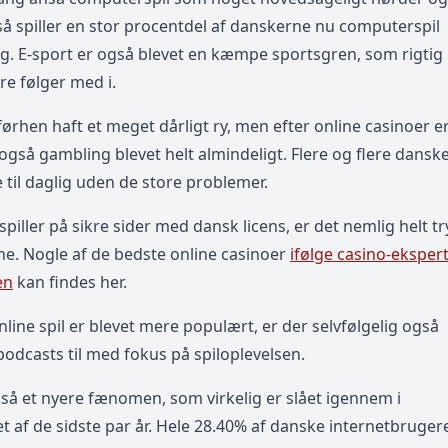
 så spiller en stor procentdel af danskerne nu computerspil
g. E-sport er også blevet en kæmpe sportsgren, som rigtig
e følger med i.
ørhen haft et meget dårligt ry, men efter online casinoer e
 også gambling blevet helt almindeligt. Flere og flere dansk
 til daglig uden de store problemer.
iller på sikre sider med dansk licens, er det nemlig helt tr
ne. Nogle af de bedste online casinoer
ifølge casino-eksper
en
kan findes her.
nline spil er blevet mere populært, er der selvfølgelig også
odcasts til med fokus på spiloplevelsen.
så et nyere fænomen, som virkelig er slået igennem i
t af de sidste par år. Hele 28.40% af danske internetbruger