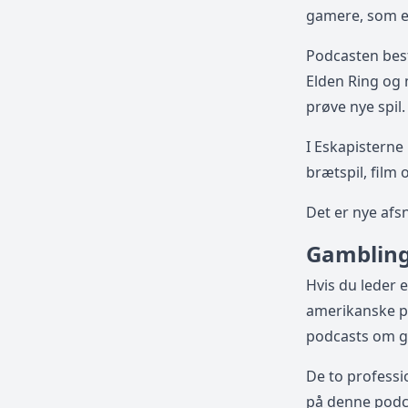
gamere, som er 
Podcasten best
Elden Ring og m
prøve nye spil.
I Eskapistern
brætspil, film
Det er nye afsn
Gambling
Hvis du leder 
amerikanske 
podcasts om g
De to profess
på denne podca