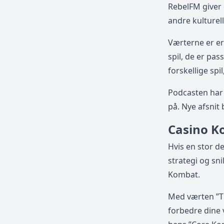
RebelFM giver 
andre kulture
Værterne er er
spil, de er pa
forskellige spi
Podcasten har k
på. Nye afsnit
Casino K
Hvis en stor d
strategi og sn
Kombat.
Med værten ”Th
forbedre dine 