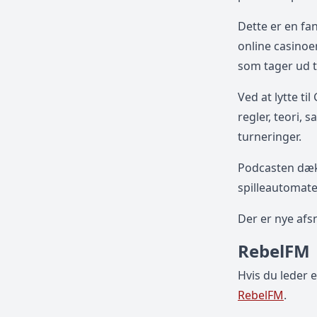
Dette er en fan
online casinoe
som tager ud ti
Ved at lytte t
regler, teori,
turneringer.
Podcasten dækk
spilleautomate
Der er nye afs
RebelFM
Hvis du leder 
RebelFM
.