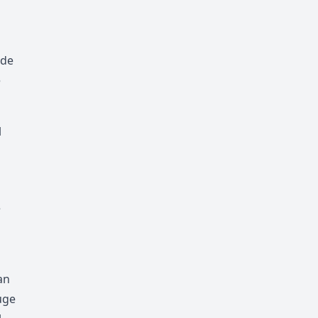
 de
e
l
e
an
uge