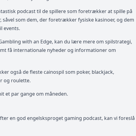
tastisk podcast til de spillere som foretrækker at spille på
r, såvel som dem, der foretrækker fysiske kasinoer, og dem
l events.
il Gambling with an Edge, kan du lære mere om spilstrategi,
 samt få internationale nyheder og informationer om
er også de fleste cainospil som poker, blackjack,
r og roulette.
nit et par gange om måneden.
efter en god engelsksproget gaming podcast, kan vi foreslå