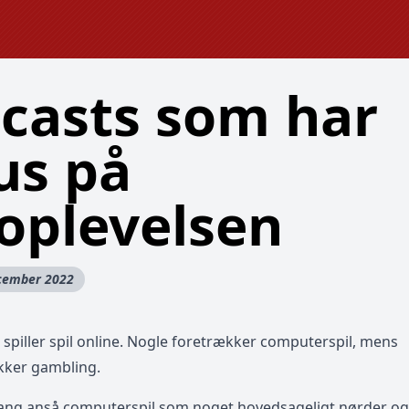
casts som har
us på
loplevelsen
ecember 2022
 spiller spil online. Nogle foretrækker computerspil, mens
kker gambling.
ng anså computerspil som noget hovedsageligt nørder og