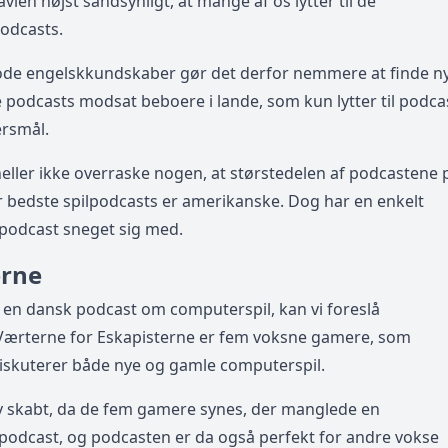
avien højst sandsynligt, at mange af os lytter til de
odcasts.
de engelskkundskaber gør det derfor nemmere at finde n
odcasts modsat beboere i lande, som kun lytter til podca
rsmål.
 heller ikke overraske nogen, at størstedelen af podcastene 
er bedste spilpodcasts er amerikanske. Dog har en enkelt
podcast sneget sig med.
erne
 en dansk podcast om computerspil, kan vi foreslå
 Værterne for Eskapisterne er fem voksne gamere, som
iskuterer både nye og gamle computerspil.
v skabt, da de fem gamere synes, der manglede en
odcast, og podcasten er da også perfekt for andre vokse