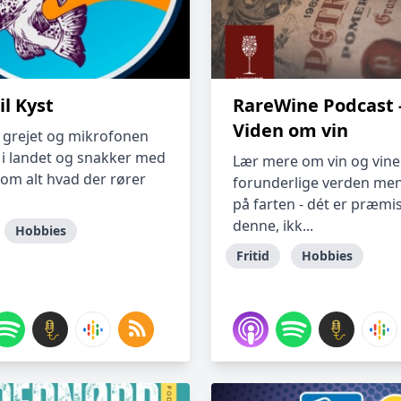
il Kyst
RareWine Podcast 
Viden om vin
r grejet og mikrofonen
i landet og snakker med
Lær mere om vin og vin
 om alt hvad der rører
forunderlige verden men
på farten - dét er præmi
denne, ikk...
Hobbies
Fritid
Hobbies