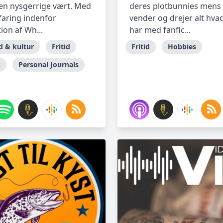
den nysgerrige vært. Med
deres plotbunnies mens
rfaring indenfor
vender og drejer alt hva
ion af Wh...
har med fanfic...
 & kultur
Fritid
Fritid
Hobbies
s
Personal Journals