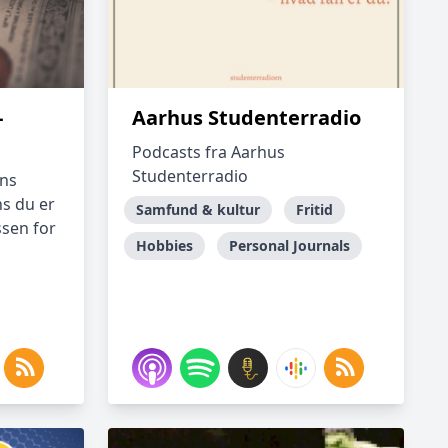
-
Aarhus Studenterradio
Podcasts fra Aarhus
Studenterradio
ens
s du er
Samfund & kultur
Fritid
ssen for
Hobbies
Personal Journals