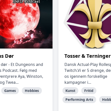
s Dør
Tosser & Terninger
dør - Et Dungeons and
Dansk Actual-Play Rollesp
 Podcast. Følg med
Twitch.Vi er 5 drenge, de
ventyrere Aya, Winston,
os igennem forskellige
og Twea...
kampagner i...
Games
Hobbies
Kunst
Fritid
Performing Arts
Hobb