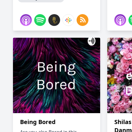
Being Bored
Shilas
Danm