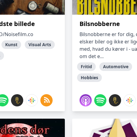
dste billede
Bilsnobberne
O/Noisefilm.co
Bilsnobberne er for dig, 
elsker biler og ikke er li
Kunst
Visual Arts
med, hvad du kører i - u
s
om det e...
Fritid
Automotive
Hobbies