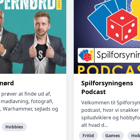
nørd
Spilforsyningens
Podcast
 prøver at finde ud af,
 madlavning, fotografi,
Velkommen til Spilforsy
, Warhammer, sejlads og
podcast, hvor vi snakke
spiludviklere og hobbyf
alt hvad d...
Hobbies
Fritid
Games
Hob