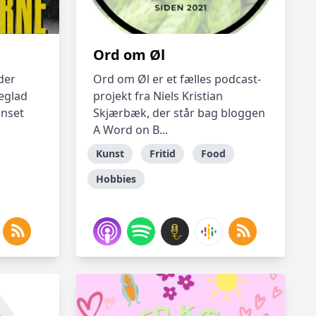
Ord om Øl
der
Ord om Øl er et fælles podcast-
geglad
projekt fra Niels Kristian
anset
Skjærbæk, der står bag bloggen
A Word on B...
Kunst
Fritid
Food
Hobbies