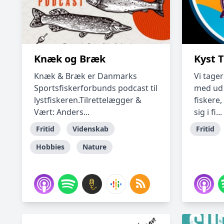
Knæk og Bræk
Kyst T
Knæk & Bræk er Danmarks
Vi tage
Sportsfiskerforbunds podcast til
med ud 
lystfiskeren.Tilrettelægger &
fiskere,
Vært: Anders...
sig i fi...
Fritid
Videnskab
Fritid
Hobbies
Nature