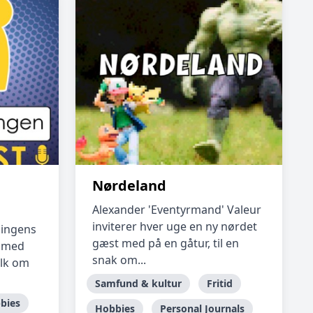
Nørdeland
Alexander 'Eventyrmand' Valeur
inviterer hver uge en ny nørdet
ningens
gæst med på en gåtur, til en
r med
snak om...
olk om
Samfund & kultur
Fritid
bies
Hobbies
Personal Journals