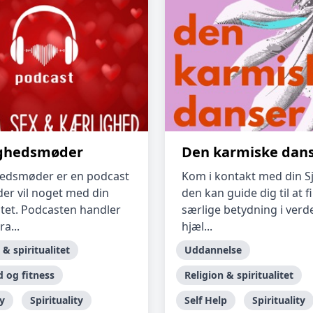
ghedsmøder
Den karmiske dan
edsmøder er en podcast
Kom i kontakt med din Sj
der vil noget med din
den kan guide dig til at f
itet. Podcasten handler
særlige betydning i verd
a...
hjæl...
 & spiritualitet
Uddannelse
 og fitness
Religion & spiritualitet
y
Spirituality
Self Help
Spirituality