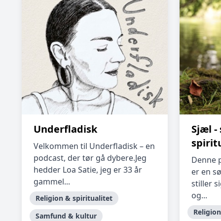
Underfladisk
Sjæl 
spirit
Velkommen til Underfladisk – en
podcast, der tør gå dybere.Jeg
Denne p
hedder Loa Satie, jeg er 33 år
er en s
gammel...
stiller 
og...
Religion & spiritualitet
Religion
Samfund & kultur