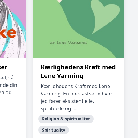
ser
Kærlighedens Kraft med
Lene Varming
æl, så
inde din
Kærlighedens Kraft med Lene
en og
Varming. En podcastserie hvor
jeg fører eksistentielle,
spirituelle og l...
Religion & spiritualitet
Spirituality