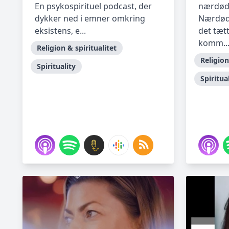
En psykospirituel podcast, der
nærdødo
dykker ned i emner omkring
Nærdøds
eksistens, e...
det tæt
komm..
Religion & spiritualitet
Religion
Spirituality
Spiritua