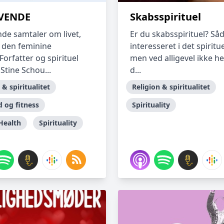
EVENDE
Skabsspirituel
nde samtaler om livet,
Er du skabsspirituel? Såd
g den feminine
interesseret i det spiritue
orfatter og spirituel
men ved alligevel ikke he
Stine Schou...
d...
 & spiritualitet
Religion & spiritualitet
 og fitness
Spirituality
Health
Spirituality