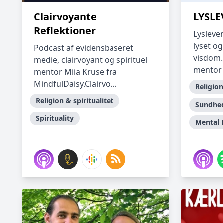
Clairvoyante
LYSL
Reflektioner
Lysleve
lyset o
Podcast af evidensbaseret
visdom.F
medie, clairvoyant og spirituel
mentor 
mentor Miia Kruse fra
MindfulDaisy.Clairvo...
Religion
Religion & spiritualitet
Sundhed
Spirituality
Mental 