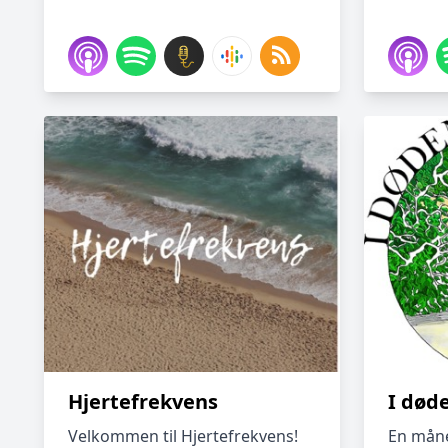
Hjertefrekvens
I død
Velkommen til Hjertefrekvens!
En måne