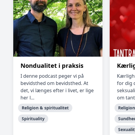
Nondualitet i praksis
Kærli
I denne podcast peger vi på
Kærligh
bevidsthed om bevidsthed. At
for dig 
det, vi længes efter i livet, er lige
seksual
her l...
om tantr
Religion & spiritualitet
Religion
Spirituality
Sundhed
Sexualit