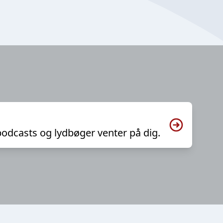
podcasts og lydbøger venter på dig.