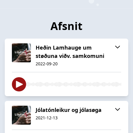
Afsnit
Heðin Lamhauge um
støðuna viðv. samkomuni
2022-09-20
Jólatónleikur og jólasøga
2021-12-13