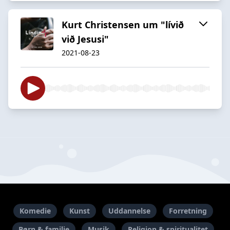
Kurt Christensen um "lívið
við Jesusi"
2021-08-23
Komedie
Kunst
Uddannelse
Forretning
Børn & familie
Musik
Religion & spiritualitet