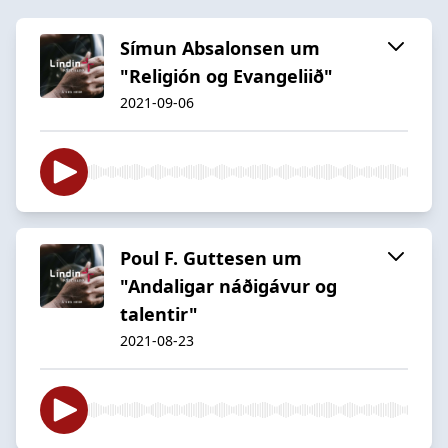
Símun Absalonsen um
"Religión og Evangeliið"
2021-09-06
Poul F. Guttesen um
"Andaligar náðigávur og
talentir"
2021-08-23