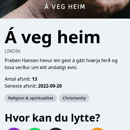
Á veg heim
LINDIN
Preben Hansen hevur ein gest á gátt hvørja ferð og
tosa verður um eitt andaligt evni.
Antal afsnit:
13
Seneste afsnit:
2022-09-20
Religion & spiritualitet
Christianity
Hvor kan du lytte?