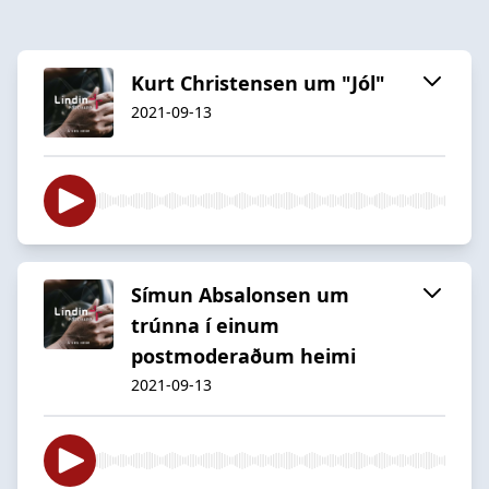
Kurt Christensen um "Jól"
2021-09-13
Símun Absalonsen um
trúnna í einum
postmoderaðum heimi
2021-09-13