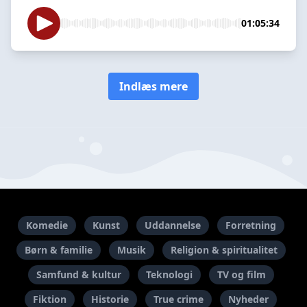
01:05:34
Indlæs mere
Komedie
Kunst
Uddannelse
Forretning
Børn & familie
Musik
Religion & spiritualitet
Samfund & kultur
Teknologi
TV og film
Fiktion
Historie
True crime
Nyheder