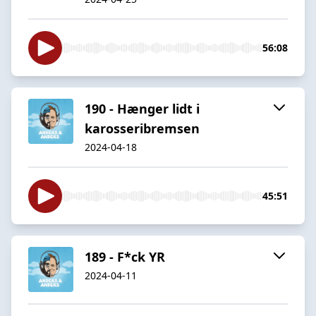
56:08
190 - Hænger lidt i
karosseribremsen
2024-04-18
45:51
189 - F*ck YR
2024-04-11