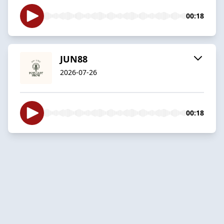
00:18
JUN88
2026-07-26
00:18