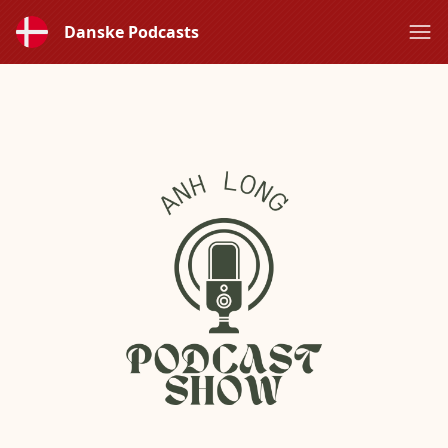
Danske Podcasts