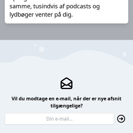
samme, tusindvis af podcasts og
lydbøger venter på dig.
Vil du modtage en e-mail, når der er nye afsnit
tilgængelige?