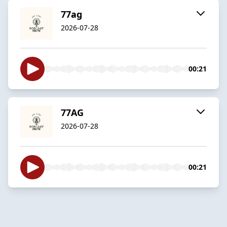
77ag
2026-07-28
00:21
77AG
2026-07-28
00:21