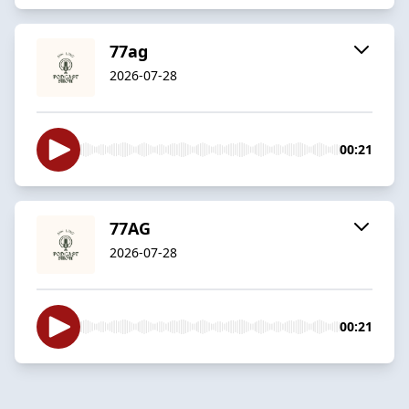
77ag
2026-07-28
00:21
77AG
2026-07-28
00:21