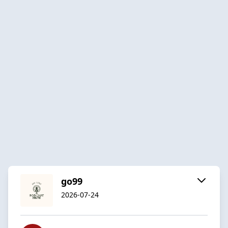
go99
2026-07-24