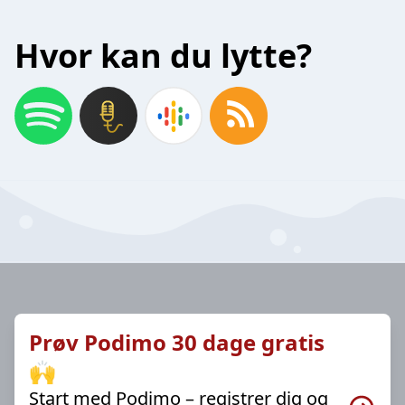
Hvor kan du lytte?
Prøv Podimo 30 dage gratis
🙌
Start med Podimo – registrer dig og