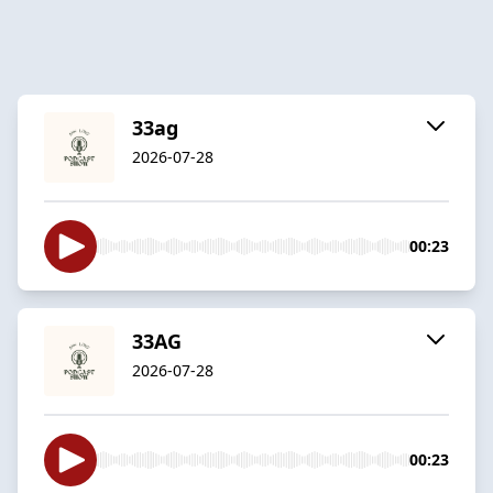
33ag
2026-07-28
00:23
33AG
2026-07-28
00:23