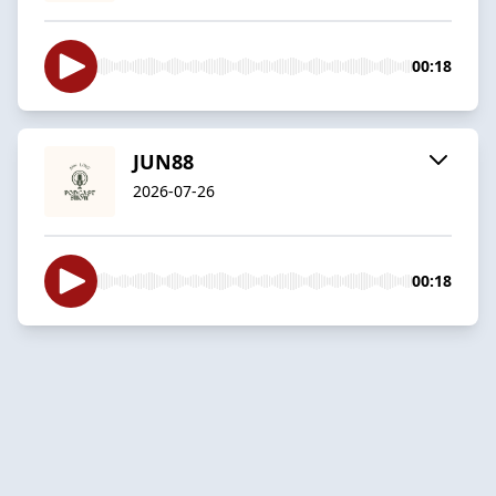
00:18
JUN88
2026-07-26
00:18