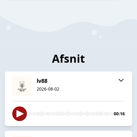
Afsnit
lv88
2026-08-02
00:16