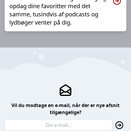
opdag dine favoritter med det
samme, tusindvis af podcasts og
lydbøger venter på dig.
Vil du modtage en e-mail, når der er nye afsnit
tilgængelige?