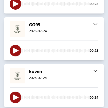
00:23
GO99
2026-07-24
00:23
kuwin
2026-07-24
00:24