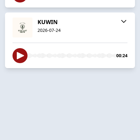
KUWIN
2026-07-24
00:24