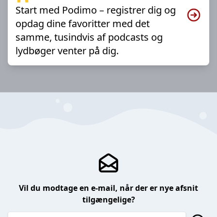
Start med Podimo – registrer dig og
opdag dine favoritter med det
samme, tusindvis af podcasts og
lydbøger venter på dig.
Vil du modtage en e-mail, når der er nye afsnit
tilgængelige?