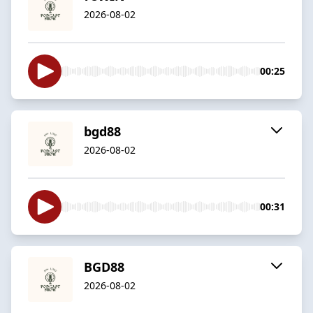
2026-08-02
00:25
bgd88
2026-08-02
00:31
BGD88
2026-08-02