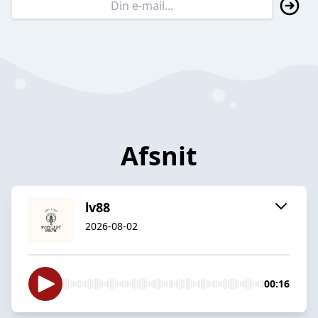
Afsnit
lv88
2026-08-02
00:16