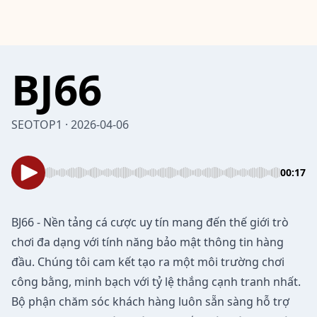
BJ66
SEOTOP1 · 2026-04-06
00:17
BJ66
- Nền tảng cá cược uy tín mang đến thế giới trò
chơi đa dạng với tính năng bảo mật thông tin hàng
đầu. Chúng tôi cam kết tạo ra một môi trường chơi
công bằng, minh bạch với tỷ lệ thắng cạnh tranh nhất.
Bộ phận chăm sóc khách hàng luôn sẵn sàng hỗ trợ