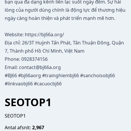
bạn qua đa dạng kênh liên lạc suốt ngày đêm. Sự hài
lòng của người dùng chính là động lực để thương hiệu
ngày càng hoàn thiện và phát triển mạnh mẽ hơn.
Website:
https://bj66a.org/
Địa chỉ: 26/3T Huỳnh Tấn Phát, Tân Thuận Đông, Quận
7, Thành phố Hồ Chí Minh, Việt Nam
Phone: 0928374156
Email:
contact@bj66a.org
#BJ66 #bj66aorg #trainghiembj66 #sanchoisobj66
#linkvaobj66 #cacuocbj66
SEOTOP1
SEOTOP1
Antal afsnit:
2,967