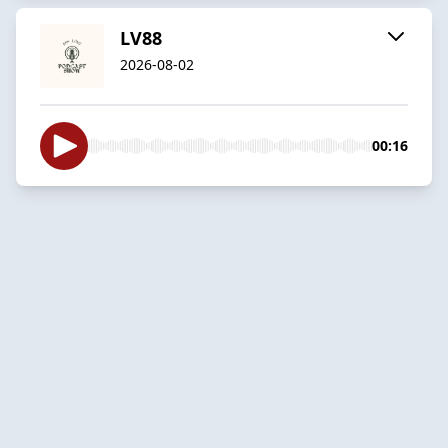
LV88
2026-08-02
00:16