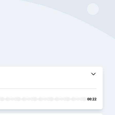
00:22