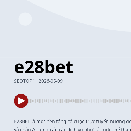
e28bet
SEOTOP1 · 2026-05-09
E28BET
là một nền tảng cá cược trực tuyến hướng đế
và châu Á, cung cấp các dịch vụ như cá cược thể thao