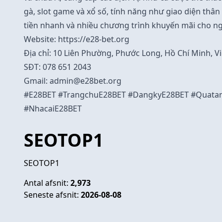
gà, slot game và xổ số, tính năng như giao diện thân 
tiền nhanh và nhiều chương trình khuyến mãi cho ng
Website:
https://e28-bet.org
Địa chỉ: 10 Liên Phường, Phước Long, Hồ Chí Minh, V
SĐT: 078 651 2043
Gmail:
admin@e28bet.org
#E28BET #TrangchuE28BET #DangkyE28BET #Quata
#NhacaiE28BET
SEOTOP1
SEOTOP1
Antal afsnit:
2,973
Seneste afsnit:
2026-08-08