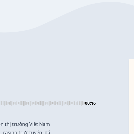
00:16
n thị trường Việt Nam
, casino trực tuyến, đá