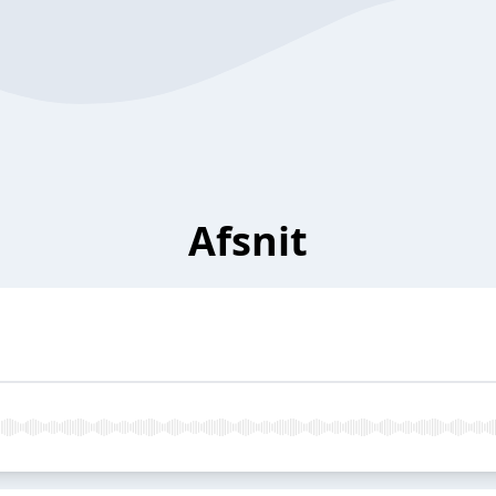
Afsnit