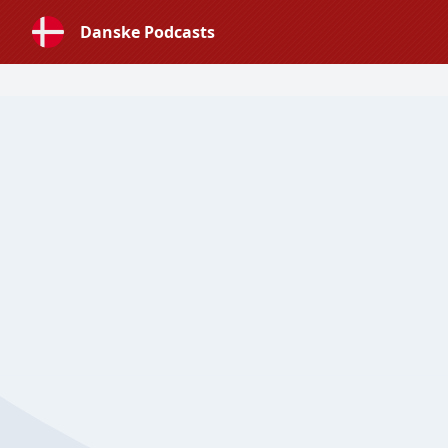
Danske Podcasts