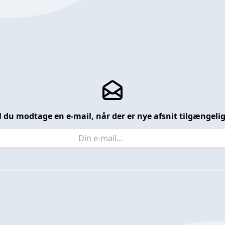
l du modtage en e-mail, når der er nye afsnit tilgængeli