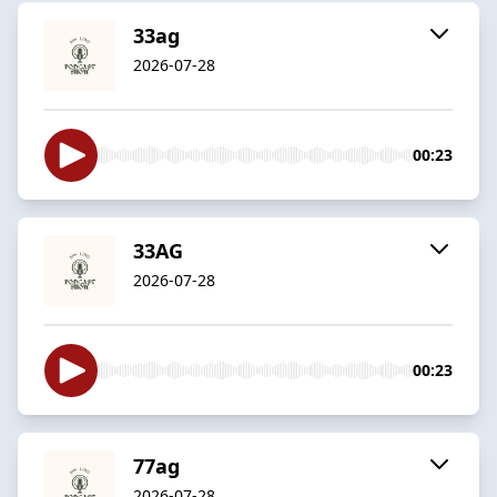
33ag
2026-07-28
00:23
33AG
2026-07-28
00:23
77ag
2026-07-28