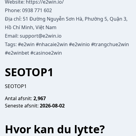
Website:
https://e2win.io/
Phone: 0938 771 602
Địa chỉ: 51 Đường Nguyễn Sơn Hà, Phường 5, Quận 3,
Hồ Chí Minh, Việt Nam
Email:
support@e2win.io
Tags: #e2win #nhacaie2win #e2winio #trangchue2win
#e2winbet #casinoe2win
SEOTOP1
SEOTOP1
Antal afsnit:
2,967
Seneste afsnit:
2026-08-02
Hvor kan du lytte?