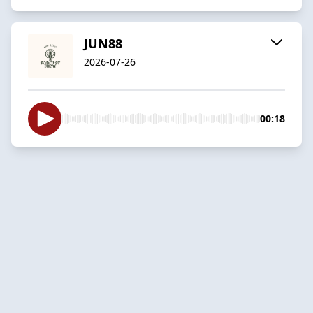
JUN88
2026-07-26
00:18