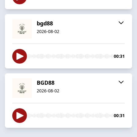
bgd88
2026-08-02
00:31
BGD88
2026-08-02
00:31