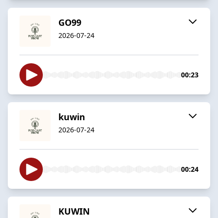
GO99
2026-07-24
00:23
kuwin
2026-07-24
00:24
KUWIN