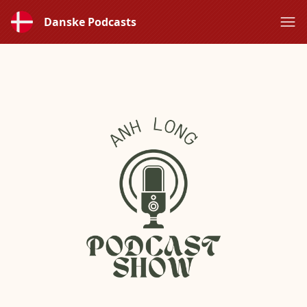
Danske Podcasts