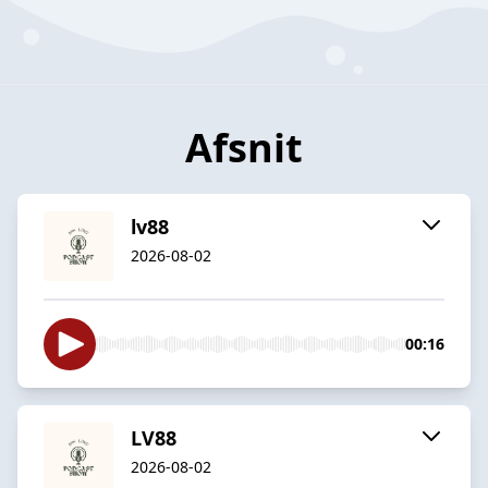
Afsnit
lv88
2026-08-02
00:16
LV88
2026-08-02