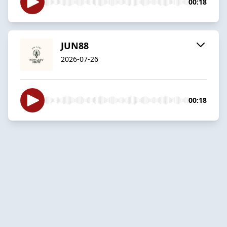
00:18
JUN88
2026-07-26
00:18