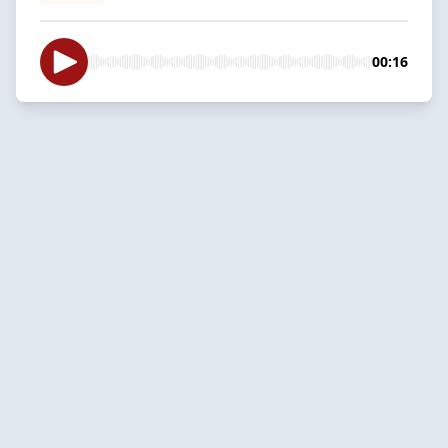
00:16