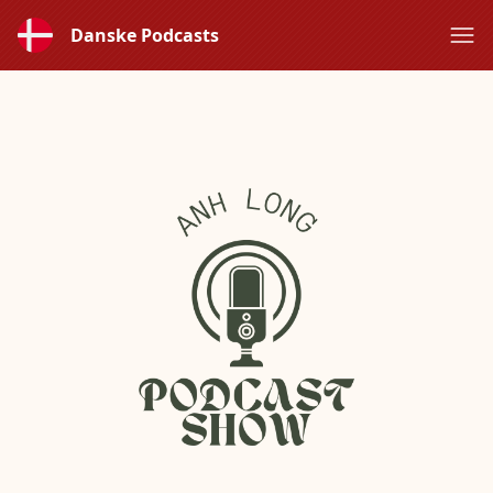
Danske Podcasts