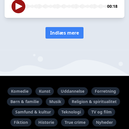
00:18
Indlæs mere
Komedie
Kunst
Uddannelse
Forretning
Børn & familie
Musik
Religion & spiritualitet
Samfund & kultur
Teknologi
TV og film
Fiktion
Historie
True crime
Nyheder