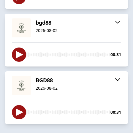
bgd88
2026-08-02
00:31
BGD88
2026-08-02
00:31