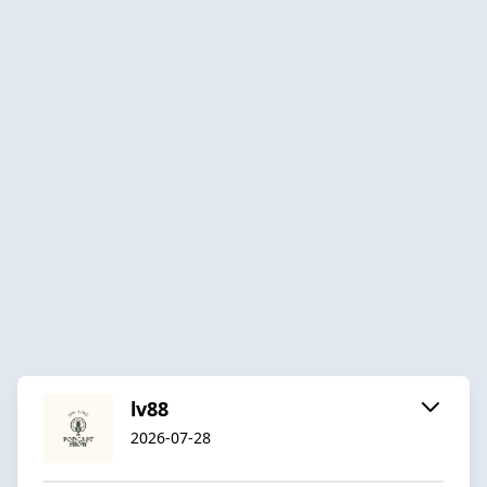
lv88
2026-07-28