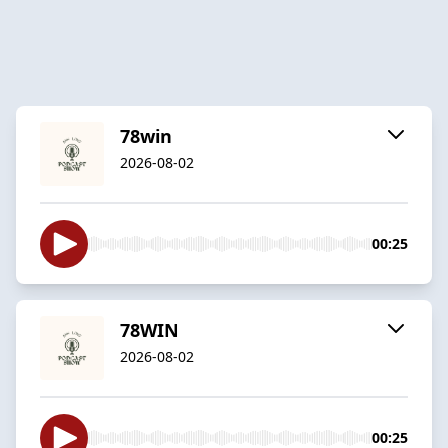
78win
2026-08-02
00:25
78WIN
2026-08-02
00:25