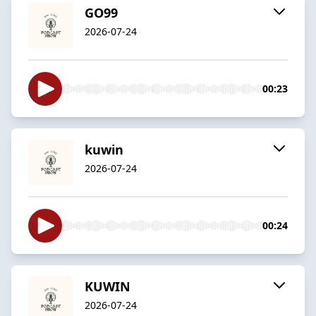
GO99
2026-07-24
00:23
kuwin
2026-07-24
00:24
KUWIN
2026-07-24