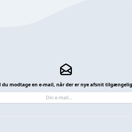
l du modtage en e-mail, når der er nye afsnit tilgængeli