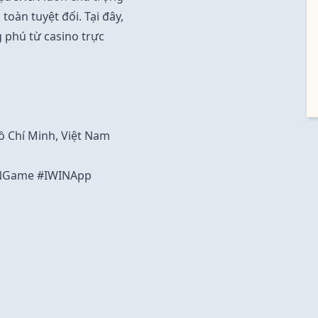
oàn tuyệt đối. Tại đây,
 phú từ casino trực
Hồ Chí Minh, Việt Nam
INGame #IWINApp