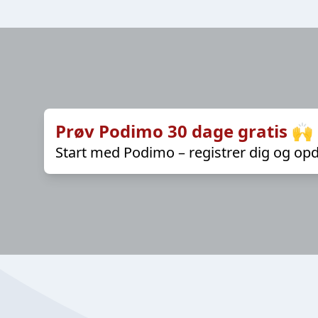
Prøv Podimo 30 dage gratis 🙌
Start med Podimo – registrer dig og opd