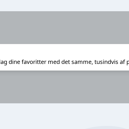
ag dine favoritter med det samme, tusindvis af 