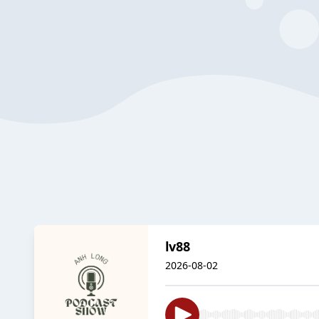
lv88
2026-08-02