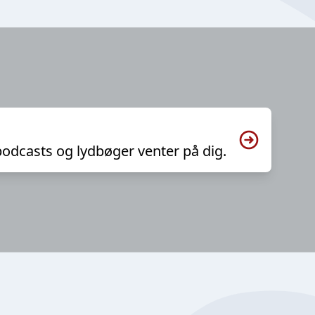
podcasts og lydbøger venter på dig.