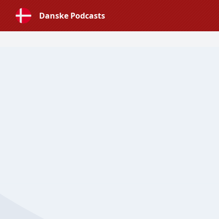
Danske Podcasts