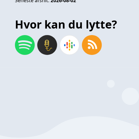
Seneste afsnit:
2026-08-02
Hvor kan du lytte?