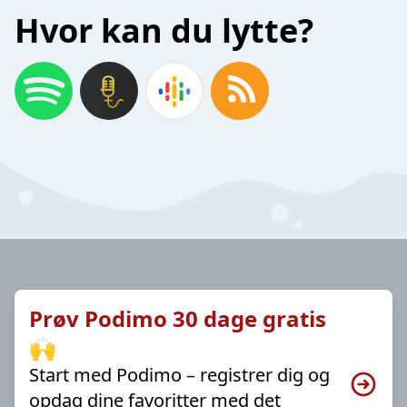
Hvor kan du lytte?
Prøv Podimo 30 dage gratis
🙌
Start med Podimo – registrer dig og
opdag dine favoritter med det