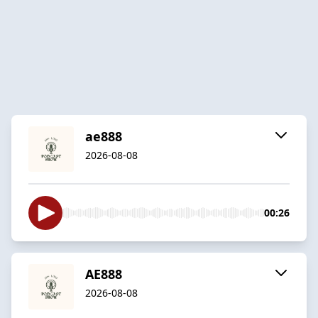
ae888
2026-08-08
00:26
AE888
2026-08-08