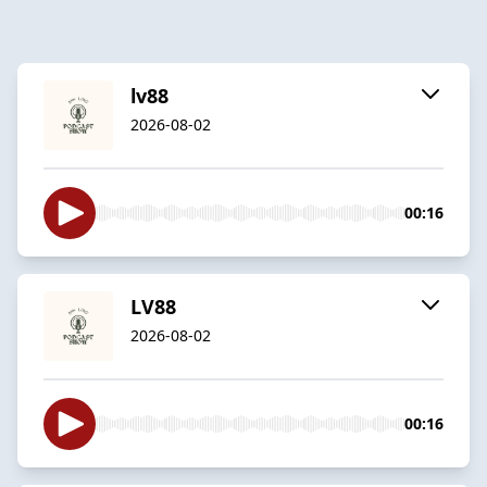
lv88
2026-08-02
00:16
LV88
2026-08-02
00:16