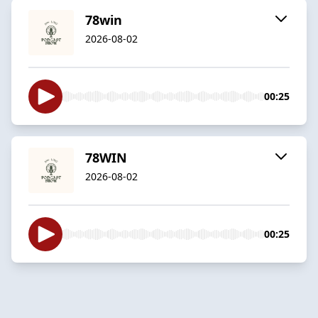
78win
2026-08-02
00:25
78WIN
2026-08-02
00:25