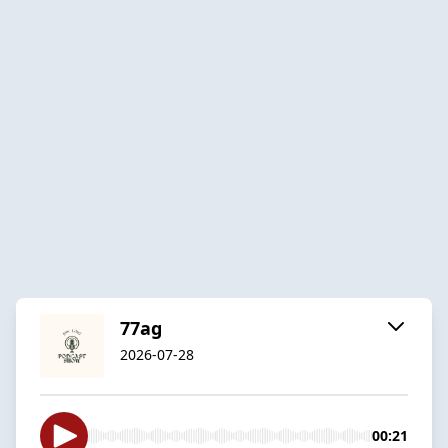
77ag
2026-07-28
00:21