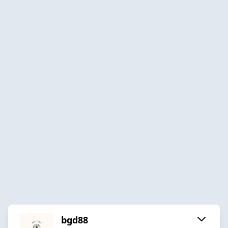
bgd88