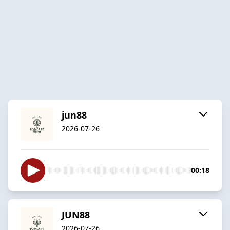
jun88
2026-07-26
00:18
JUN88
2026-07-26