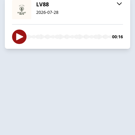
LV88
2026-07-28
00:16