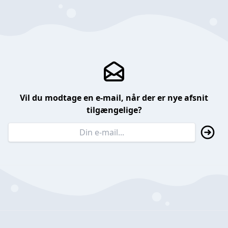
Vil du modtage en e-mail, når der er nye afsnit
tilgængelige?