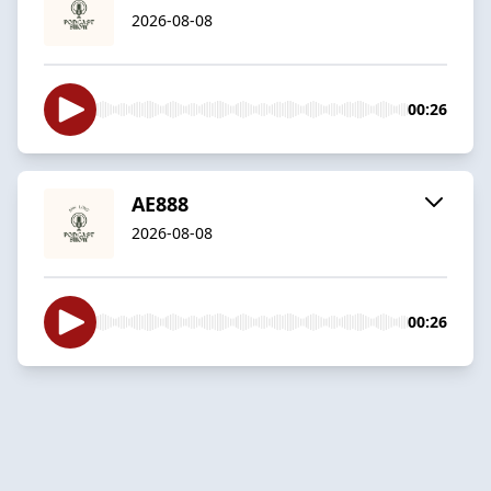
2026-08-08
00:26
AE888
2026-08-08
00:26