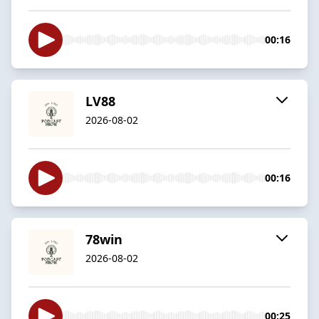
00:16
LV88
2026-08-02
00:16
78win
2026-08-02
00:25