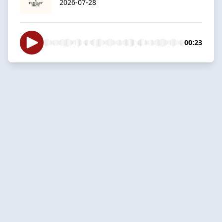
2026-07-28
00:23