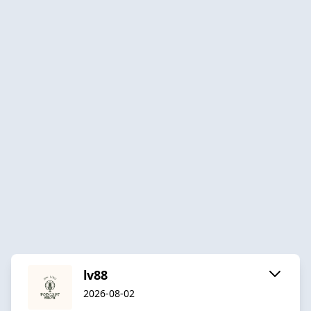
lv88
2026-08-02