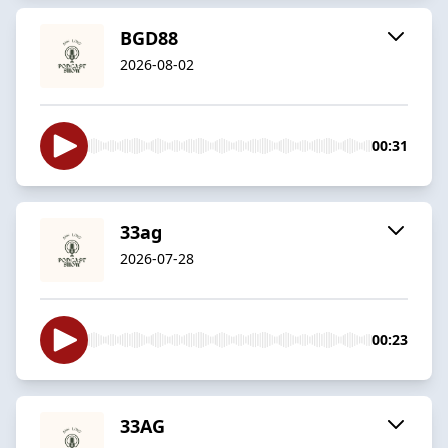
BGD88
2026-08-02
00:31
33ag
2026-07-28
00:23
33AG