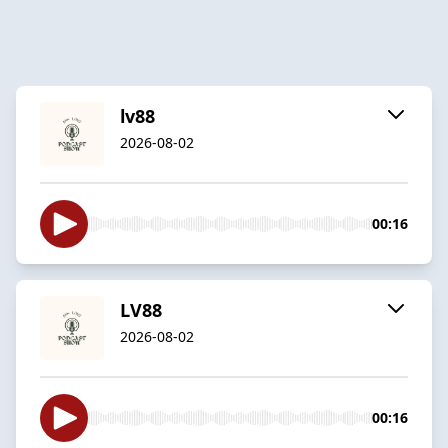
lv88
2026-08-02
00:16
LV88
2026-08-02
00:16