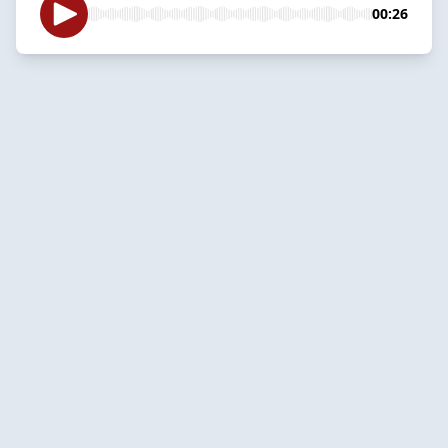
00:26