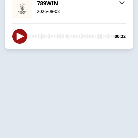
789WIN
2026-08-08
00:22