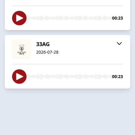
00:23
33AG
2026-07-28
00:23