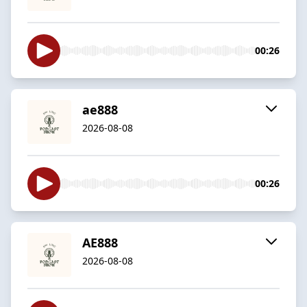
00:26
ae888
2026-08-08
00:26
AE888
2026-08-08