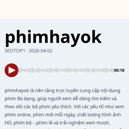
phimhayok
SEOTOP1 · 2026-04-02
00:18
phimhayok
là nền tảng trực tuyến cung cấp nội dung
phim đa dạng, giúp người xem dễ dàng tìm kiếm và
theo dõi các bộ phim yêu thích. Với các yếu tố như xem
phim online, phim mới mỗi ngày, chất lượng hình ảnh
HD, phim bộ – phim lẻ và trải nghiệm xem mượt,