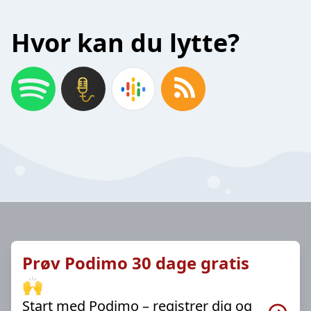
Hvor kan du lytte?
Prøv Podimo 30 dage gratis
🙌
Start med Podimo – registrer dig og