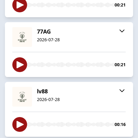
00:21
77AG
2026-07-28
00:21
lv88
2026-07-28
00:16