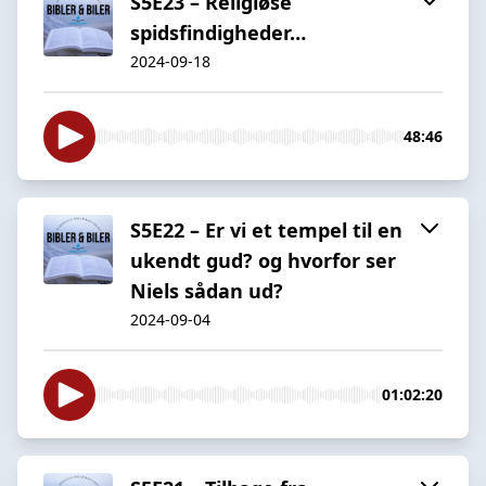
S5E23 – Religiøse
spidsfindigheder…
2024-09-18
48:46
S5E22 – Er vi et tempel til en
ukendt gud? og hvorfor ser
Niels sådan ud?
2024-09-04
01:02:20