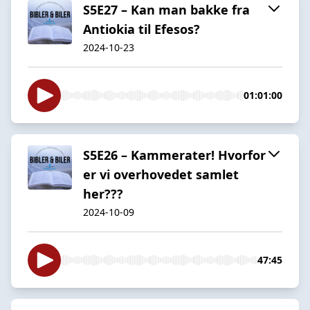
S5E27 – Kan man bakke fra
Antiokia til Efesos?
2024-10-23
01:01:00
S5E26 – Kammerater! Hvorfor
er vi overhovedet samlet
her???
2024-10-09
47:45