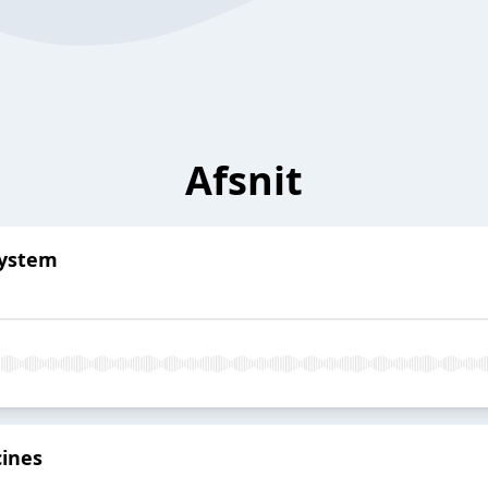
Afsnit
system
ines