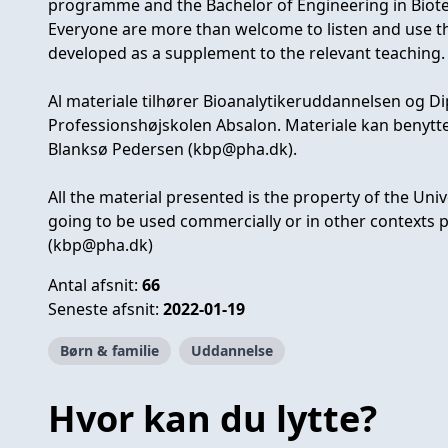
programme and the Bachelor of Engineering in Biote
Everyone are more than welcome to listen and use t
developed as a supplement to the relevant teaching.
Al materiale tilhører Bioanalytikeruddannelsen og 
Professionshøjskolen Absalon. Materiale kan benyttes
Blanksø Pedersen (
kbp@pha.dk
).
All the material presented is the property of the Unive
going to be used commercially or in other contexts 
(
kbp@pha.dk
)
Antal afsnit:
66
Seneste afsnit:
2022-01-19
Børn & familie
Uddannelse
Hvor kan du lytte?