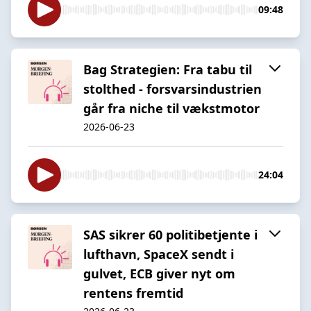
09:48
Bag Strategien: Fra tabu til
stolthed - forsvarsindustrien
går fra niche til vækstmotor
2026-06-23
24:04
SAS sikrer 60 politibetjente i
lufthavn, SpaceX sendt i
gulvet, ECB giver nyt om
rentens fremtid