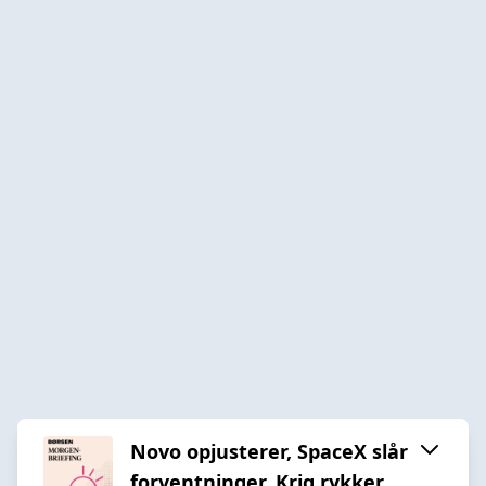
Novo opjusterer, SpaceX slår
forventninger, Krig rykker