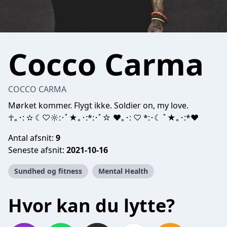
Cocco Carma
COCCO CARMA
Mørket kommer. Flygt ikke. Soldier on, my love.
☥｡･: ✫⁣⁣⁣ ☾♡☼:･ﾟ★｡･:*:･ﾟ☆ ♥｡･: ♡ *:･☾ ﾟ★｡･:*♥
Antal afsnit:
9
Seneste afsnit:
2021-10-16
Sundhed og fitness
Mental Health
Hvor kan du lytte?