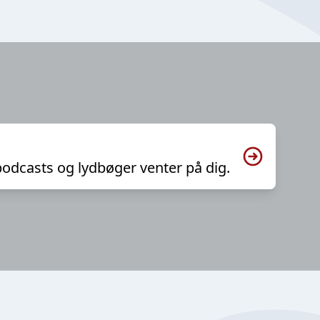
podcasts og lydbøger venter på dig.