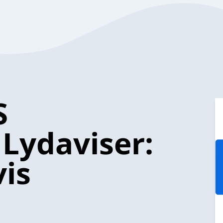
S
Lydaviser:
is