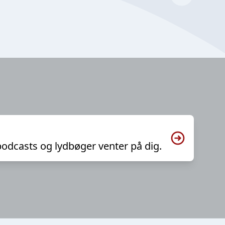
podcasts og lydbøger venter på dig.