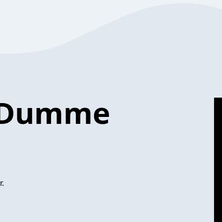
 Dumme
.