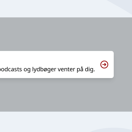
podcasts og lydbøger venter på dig.