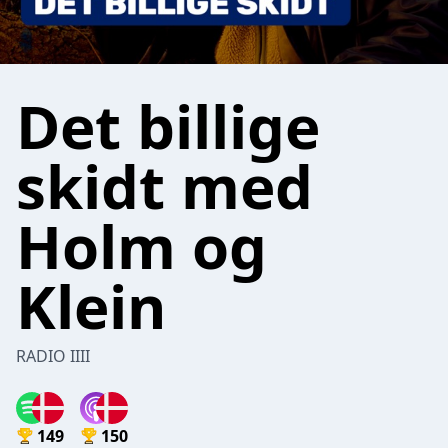
Det billige
skidt med
Holm og
Klein
RADIO IIII
149
150