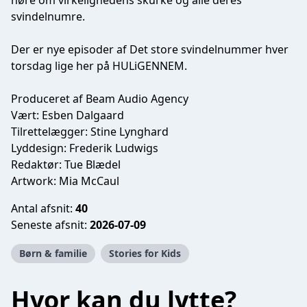
høre om virkelighedens skurke og alle deres
svindelnumre.
Der er nye episoder af Det store svindelnummer hver
torsdag lige her på HULiGENNEM.
Produceret af Beam Audio Agency
Vært: Esben Dalgaard
Tilrettelægger: Stine Lynghard
Lyddesign: Frederik Ludwigs
Redaktør: Tue Blædel
Artwork: Mia McCaul
Antal afsnit:
40
Seneste afsnit:
2026-07-09
Børn & familie
Stories for Kids
Hvor kan du lytte?