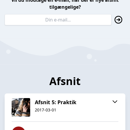
Vil du modtage en e-mail, når der er nye afsnit
tilgængelige?
Afsnit
Afsnit 5: Praktik
2017-03-01