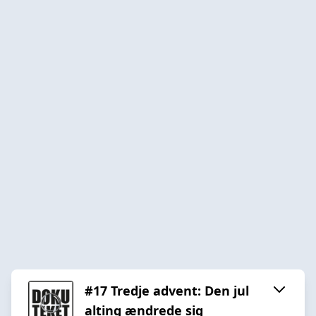
#17 Tredje advent: Den jul
alting ændrede sig