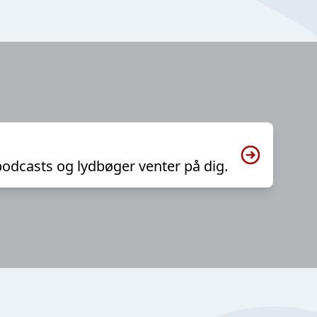
podcasts og lydbøger venter på dig.