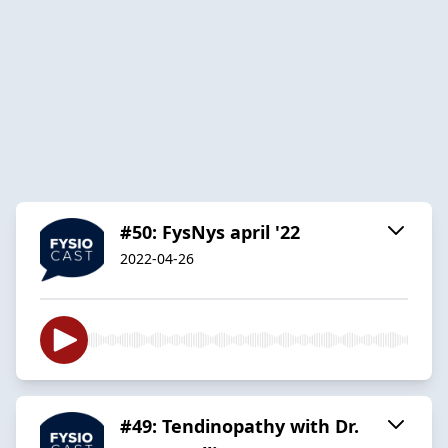
#50: FysNys april '22
2022-04-26
#49: Tendinopathy with Dr.