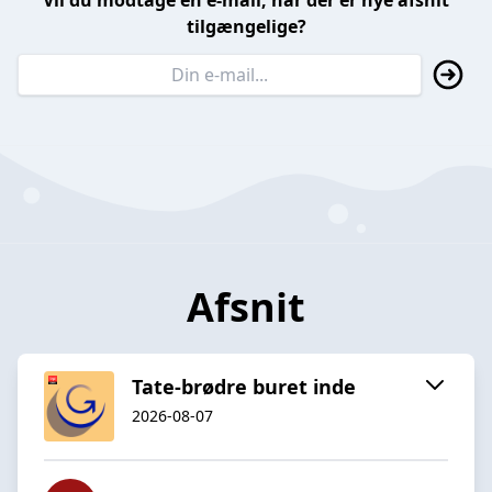
Vil du modtage en e-mail, når der er nye afsnit
tilgængelige?
Afsnit
Tate-brødre buret inde
2026-08-07