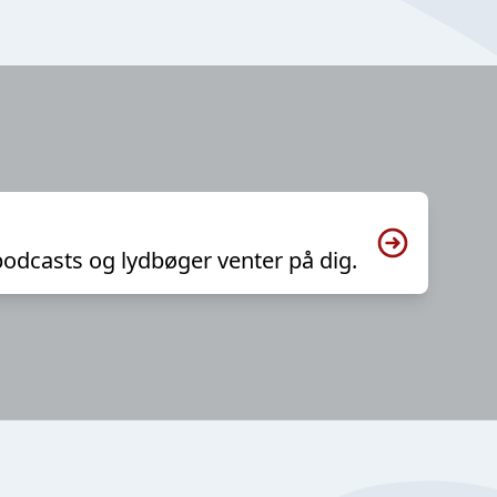
podcasts og lydbøger venter på dig.