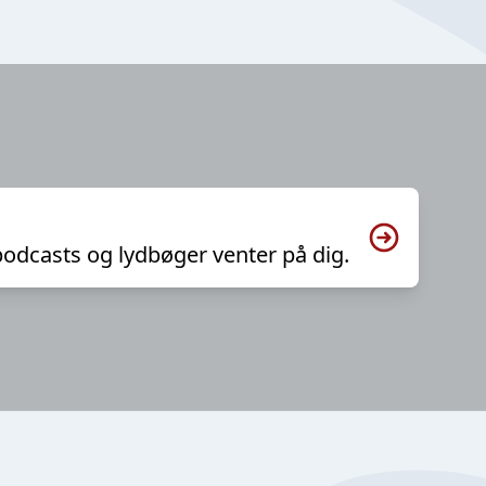
podcasts og lydbøger venter på dig.