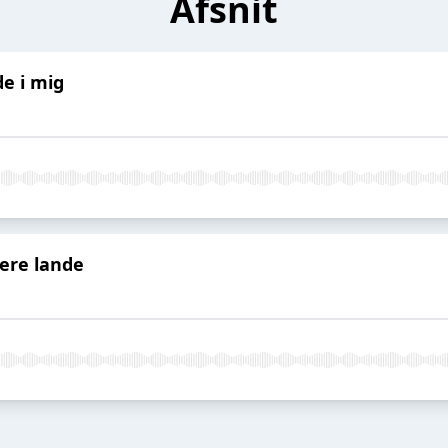
Afsnit
de i mig
lere lande