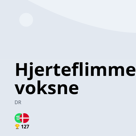
Hjerteflimme
voksne
DR
127