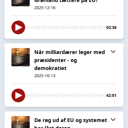
2025-12-16
02:36
Når milliardærer leger med
præsidenter - og
demokratiet
2025-10-13
42:01
De røg ud af EU og systemet
har låst døren