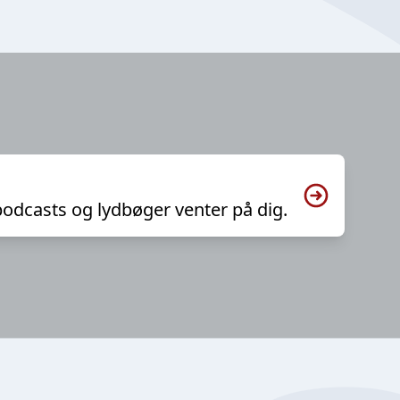
podcasts og lydbøger venter på dig.