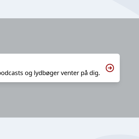
podcasts og lydbøger venter på dig.