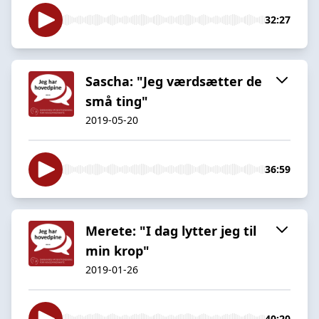
32:27
Sascha: "Jeg værdsætter de
små ting"
2019-05-20
36:59
Merete: "I dag lytter jeg til
min krop"
2019-01-26
40:20