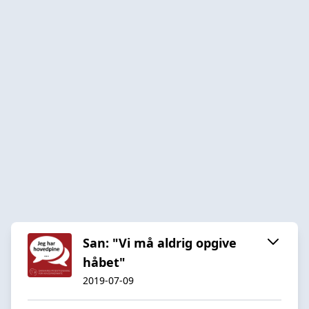
San: "Vi må aldrig opgive
håbet"
2019-07-09