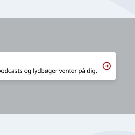
podcasts og lydbøger venter på dig.