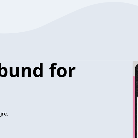
rbund for
jre.