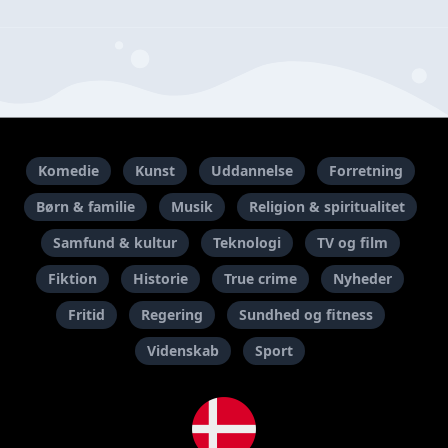
Komedie
Kunst
Uddannelse
Forretning
Børn & familie
Musik
Religion & spiritualitet
Samfund & kultur
Teknologi
TV og film
Fiktion
Historie
True crime
Nyheder
Fritid
Regering
Sundhed og fitness
Videnskab
Sport