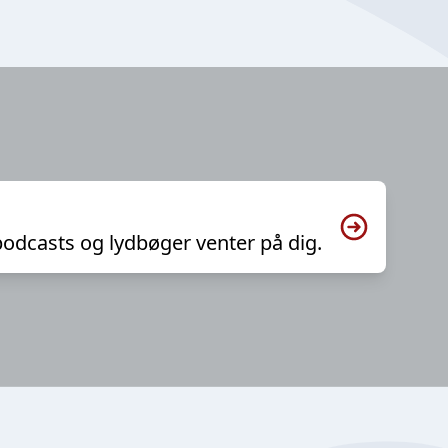
podcasts og lydbøger venter på dig.