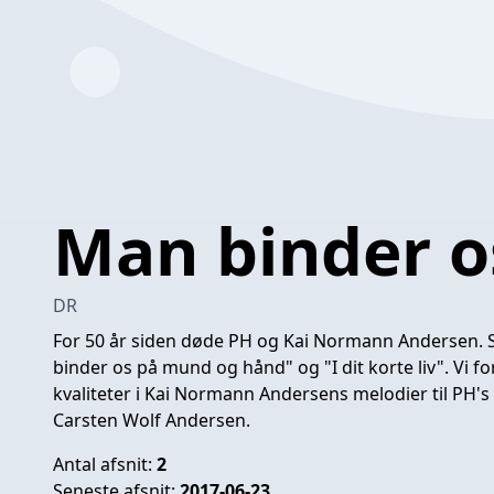
Man binder os
DR
For 50 år siden døde PH og Kai Normann Andersen
binder os på mund og hånd" og "I dit korte liv". Vi 
kvaliteter i Kai Normann Andersens melodier til PH's 
Carsten Wolf Andersen.
Antal afsnit:
2
Seneste afsnit:
2017-06-23