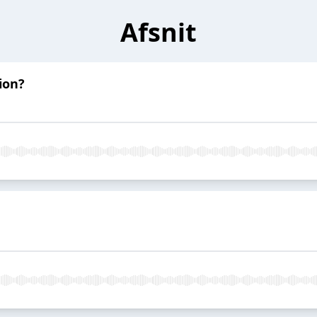
Afsnit
hion?