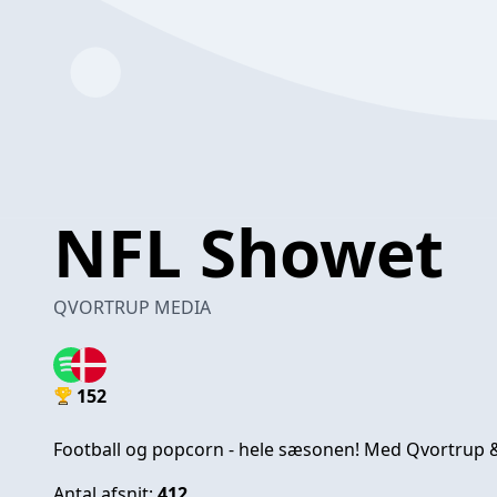
NFL Showet
QVORTRUP MEDIA
152
Football og popcorn - hele sæsonen! Med Qvortrup 
Antal afsnit:
412