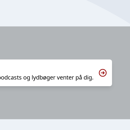
podcasts og lydbøger venter på dig.