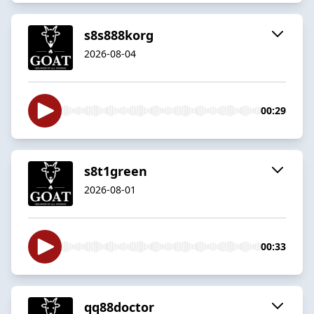
s8s888korg
2026-08-04
00:29
s8t1green
2026-08-01
00:33
qq88doctor