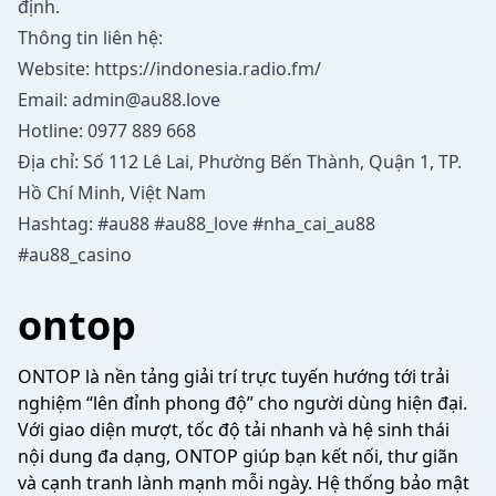
định.
Thông tin liên hệ:
Website:
https://indonesia.radio.fm/
Email:
admin@au88.love
Hotline: 0977 889 668
Địa chỉ: Số 112 Lê Lai, Phường Bến Thành, Quận 1, TP.
Hồ Chí Minh, Việt Nam
Hashtag: #au88 #au88_love #nha_cai_au88
#au88_casino
ontop
ONTOP là nền tảng giải trí trực tuyến hướng tới trải
nghiệm “lên đỉnh phong độ” cho người dùng hiện đại.
Với giao diện mượt, tốc độ tải nhanh và hệ sinh thái
nội dung đa dạng, ONTOP giúp bạn kết nối, thư giãn
và cạnh tranh lành mạnh mỗi ngày. Hệ thống bảo mật