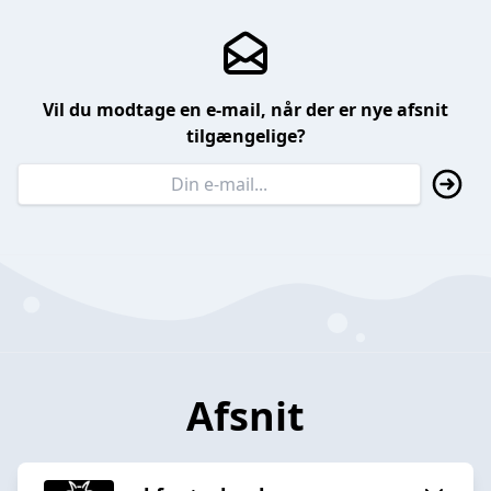
Vil du modtage en e-mail, når der er nye afsnit
tilgængelige?
Afsnit