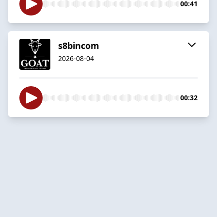
00:41
s8bincom
2026-08-04
00:32