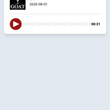
2026-08-01
00:31