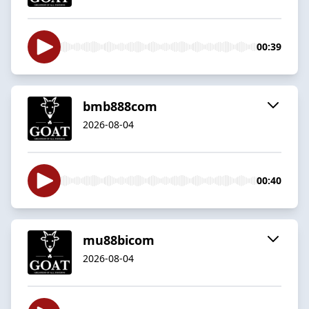
00:39
bmb888com
2026-08-04
00:40
mu88bicom
2026-08-04