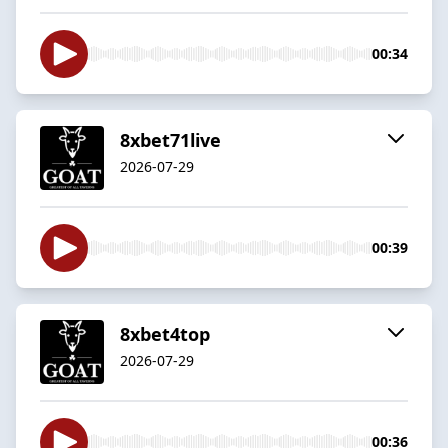
00:34
8xbet71live
2026-07-29
00:39
8xbet4top
2026-07-29
00:36