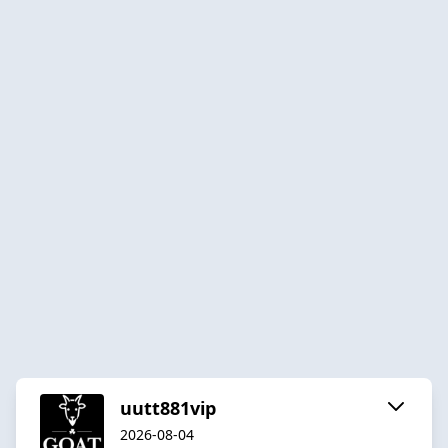
uutt881vip
2026-08-04