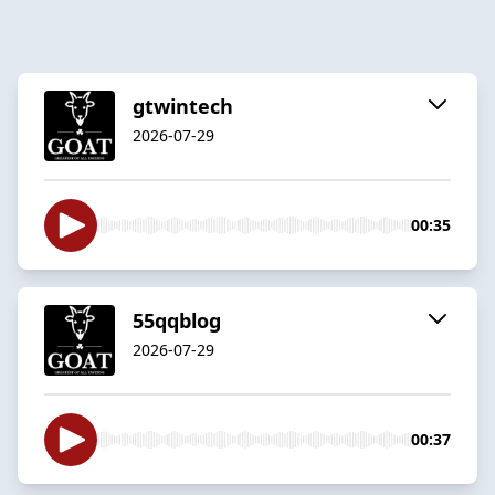
gtwintech
2026-07-29
00:35
55qqblog
2026-07-29
00:37