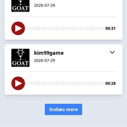
2026-07-29
00:31
kim99game
2026-07-29
00:28
Indlæs mere