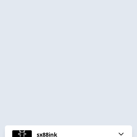
sx88ink