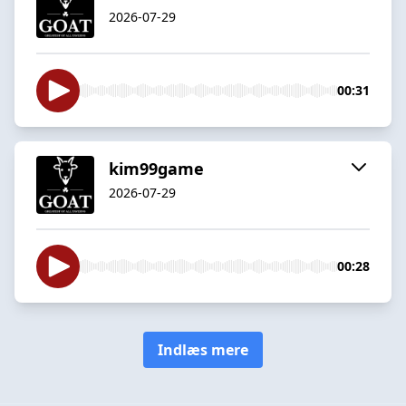
2026-07-29
00:31
kim99game
2026-07-29
00:28
Indlæs mere