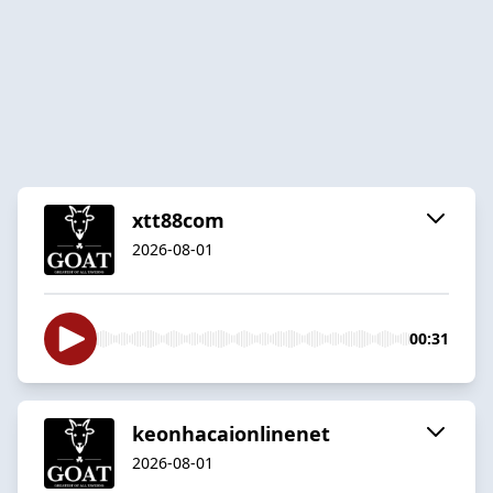
xtt88com
2026-08-01
00:31
keonhacaionlinenet
2026-08-01