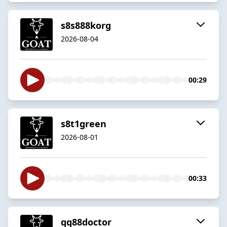
s8s888korg
2026-08-04
00:29
s8t1green
2026-08-01
00:33
qq88doctor