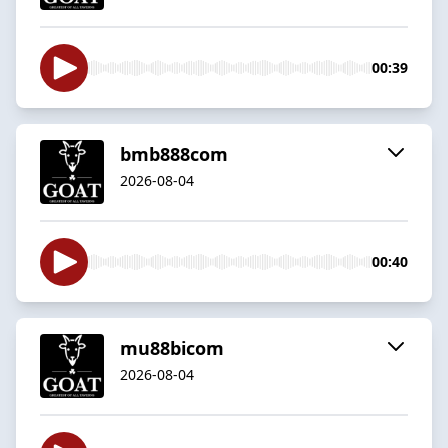
00:39
bmb888com
2026-08-04
00:40
mu88bicom
2026-08-04