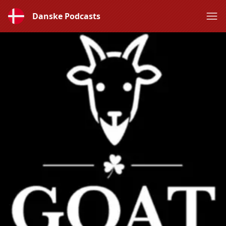
Danske Podcasts