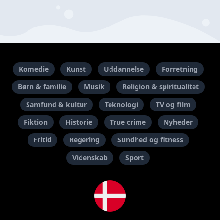
Komedie
Kunst
Uddannelse
Forretning
Børn & familie
Musik
Religion & spiritualitet
Samfund & kultur
Teknologi
TV og film
Fiktion
Historie
True crime
Nyheder
Fritid
Regering
Sundhed og fitness
Videnskab
Sport