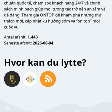
chuẩn quốc tế, chăm sóc khách hàng 24/7 và chính
sách minh bạch giúp mọi tương tác trở nên an tâm và
dễ dàng. Tham gia ONTOP để khám phá những thử
thách mới, cập nhật xu hướng sớm và “on top” mọi
cuộc vui!
Antal afsnit:
1,443
Seneste afsnit:
2026-08-04
Hvor kan du lytte?