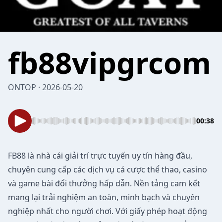
fb88vipgrcom
ONTOP · 2026-05-20
00:38
FB88
là nhà cái giải trí trực tuyến uy tín hàng đầu,
chuyên cung cấp các dịch vụ cá cược thể thao, casino
và game bài đổi thưởng hấp dẫn. Nền tảng cam kết
mang lại trải nghiệm an toàn, minh bạch và chuyên
nghiệp nhất cho người chơi. Với giấy phép hoạt động