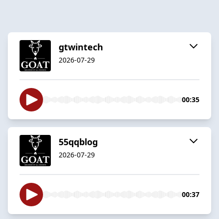
gtwintech
2026-07-29
00:35
55qqblog
2026-07-29
00:37